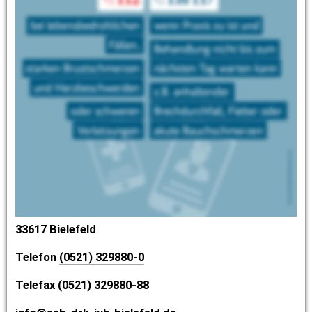
Bewerbungen, 
Anfragen, Angebote und Aufträge über 
Sanitätswachdienste,
Beschwerden und Lob 
richten Sie bitte über die folgenden Kontaktdaten an 
uns:
ASB DRK JUH Rettungsdienst Bielefeld gGmbH 
Artur-Ladebeck-Strasse 83
33617 Bielefeld
Telefon 
(0521) 329880-0
Telefax 
(0521) 329880-88